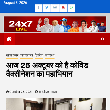
Skip
August 8, 2026
Facebook
Twitter
Instagram
Youtube
Whatsapp
to
content
Primary
Menu
खास खबर
जागरूकता
देवरिया
स्वास्थ्य
आज 25 अक्टूबर को है कोविड
वैक्सीनेशन का महाभियान
October 25, 2021
H S live news