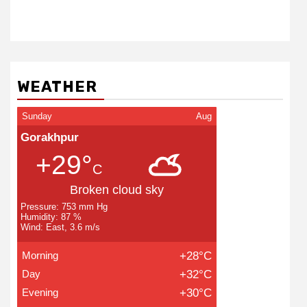
WEATHER
Sunday
Aug
Gorakhpur
+29°
C
Broken cloud sky
Pressure: 753 mm Hg
Humidity: 87 %
Wind: East, 3.6 m/s
Morning
+28°C
Day
+32°C
Evening
+30°C