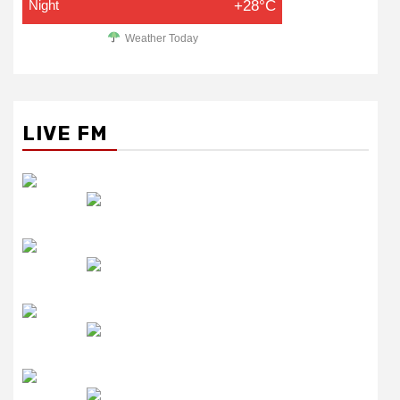
Night
+28°C
Weather Today
LIVE FM
रेडियो सिटी
उमंग FM
लाइव FM
उजाला FM