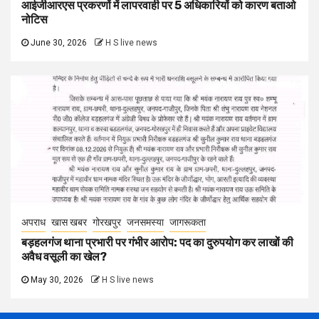
आईजीआरएस प्रकरणों में लापरवाही पर 5 अधिकारियों को कारण बताओ
नोटिस
June 30, 2026
H S live news
अपराध
खास खबर
गोरखपुर
जनसमस्या
जागरूकता
बड़हलगंज थाना प्रभारी पर गंभीर आरोप: पद का दुरुपयोग कर लाखों की
अवैध वसूली का खेल?
May 30, 2026
H S live news