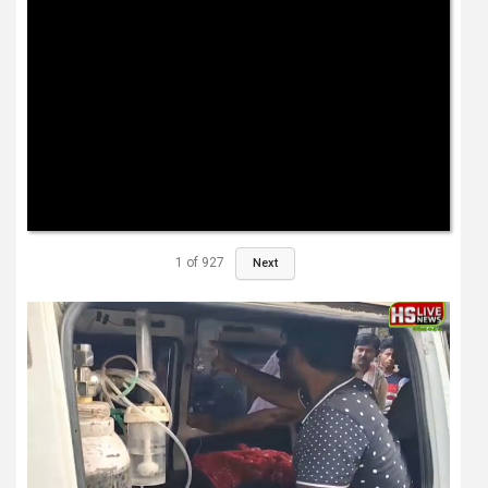
1
of
927
Next