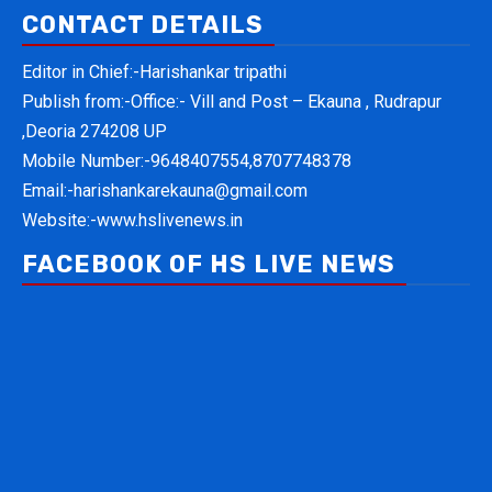
CONTACT DETAILS
Editor in Chief:-Harishankar tripathi
Publish from:-
Office:- Vill and Post – Ekauna , Rudrapur
,Deoria 274208 UP
Mobile Number:-
9648407554,8707748378
Email:-
harishankarekauna@gmail.com
Website:-
www.hslivenews.in
FACEBOOK OF HS LIVE NEWS