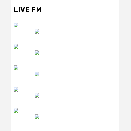
LIVE FM
रेडियो सिटी
उमंग FM
लाइव FM
उजाला FM
रेडियो मिर्ची