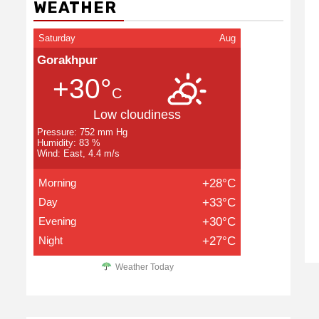
WEATHER
Saturday
Aug
Gorakhpur
+30°
C
Low cloudiness
Pressure: 752 mm Hg
Humidity: 83 %
Wind: East, 4.4 m/s
Morning
+28°C
Day
+33°C
Evening
+30°C
Night
+27°C
Weather Today