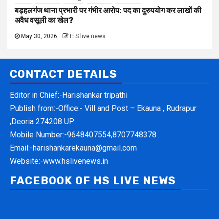
बड़हलगंज थाना प्रभारी पर गंभीर आरोप: पद का दुरुपयोग कर लाखों की
अवैध वसूली का खेल?
May 30, 2026
H S live news
CONTACT DETAILS
Editor in Chief:-Harishankar tripathi
Publish from:-
Office:- Vill and Post – Ekauna , Rudrapur
,Deoria 274208 UP
Mobile Number:-
9648407554,8707748378
Email:-
harishankarekauna@gmail.com
Website:-
www.hslivenews.in
FACEBOOK OF HS LIVE NEWS