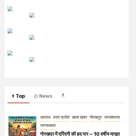
लाइव FM
उजाला FM
रेडियो मिर्ची
Top
News
अपराध
उत्तर प्रदेश
खास खबर
गोरखपुर
जनसमस्या
जागरूकता
गोरखपुर में दरिंदगी की हद पार — 10 वर्षीय मासूम