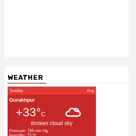
WEATHER
Sunday
Aug
Gorakhpur
+33°
C
Broken cloud sky
Pressure: 749 mm Hg
Humidity: 73 %