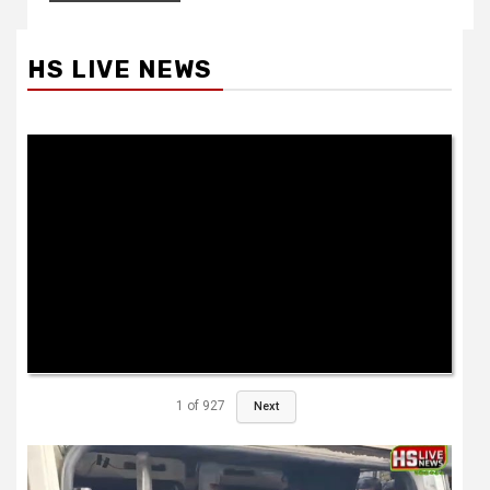
HS LIVE NEWS
1
of
927
Next