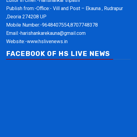
Editor in Chief:-Harishankar tripathi
Publish from:-
Office:- Vill and Post – Ekauna , Rudrapur
,Deoria 274208 UP
Mobile Number:-
9648407554,8707748378
Email:-
harishankarekauna@gmail.com
Website:-
www.hslivenews.in
FACEBOOK OF HS LIVE NEWS