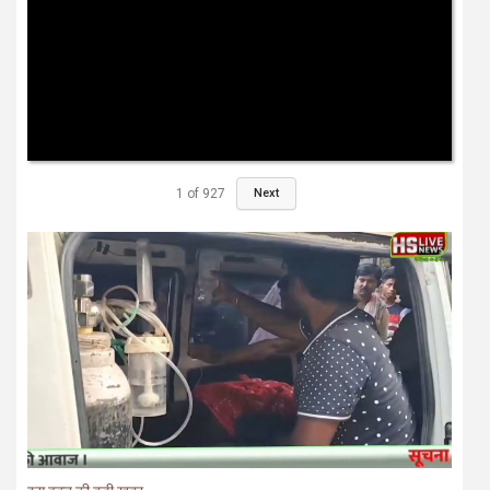
1
of
927
Next