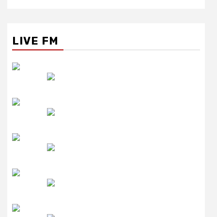
LIVE FM
रेडियो सिटी
उमंग FM
लाइव FM
उजाला FM
रेडियो मिर्ची