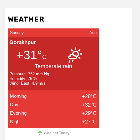
WEATHER
Sunday
Aug
Gorakhpur
+31°
C
Temperate rain
Pressure: 752 mm Hg
Humidity: 76 %
Wind: East, 4.9 m/s
Morning
+28°C
Day
+32°C
Evening
+29°C
Night
+27°C
Weather Today