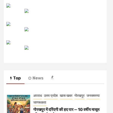
लाइव FM
उजाला FM
रेडियो मिर्ची
Top
News
अपराध
उत्तर प्रदेश
खास खबर
गोरखपुर
जनसमस्या
जागरूकता
गोरखपुर में दरिंदगी की हद पार — 10 वर्षीय मासूम