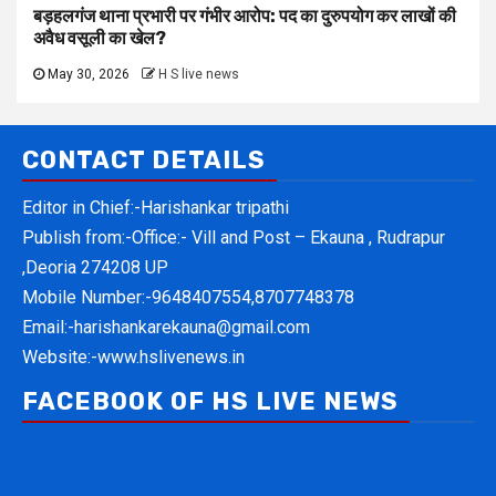
बड़हलगंज थाना प्रभारी पर गंभीर आरोप: पद का दुरुपयोग कर लाखों की
अवैध वसूली का खेल?
May 30, 2026
H S live news
CONTACT DETAILS
Editor in Chief:-Harishankar tripathi
Publish from:-
Office:- Vill and Post – Ekauna , Rudrapur
,Deoria 274208 UP
Mobile Number:-
9648407554,8707748378
Email:-
harishankarekauna@gmail.com
Website:-
www.hslivenews.in
FACEBOOK OF HS LIVE NEWS