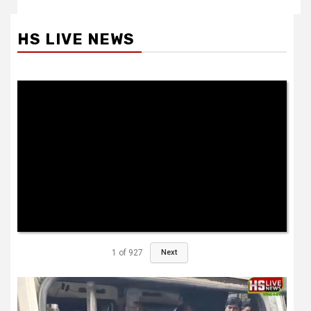
HS LIVE NEWS
1
of
927
Next