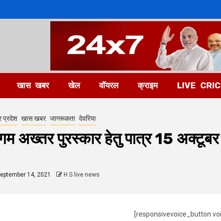
खास खबर
खेल
वॉयरल
क्राइम
LIVE CRI
र प्रदेश
खास खबर
जागरूकता
देवरिया
ेगम अख्तर पुरस्कार हेतु पात्र 15 अक्टूब
eptember 14, 2021
H S live news
[responsivevoice_button vo