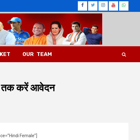
Facebook
Twitter
Instagram
Youtub
What
CKET
OUR TEAM
र तक करें आवेदन
ice=”Hindi Female”]