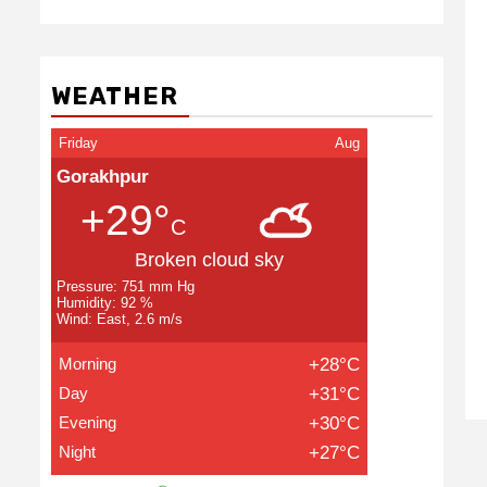
WEATHER
Friday
Aug
Gorakhpur
+29°
C
Broken cloud sky
Pressure: 751 mm Hg
Humidity: 92 %
Wind: East, 2.6 m/s
Morning
+28°C
Day
+31°C
Evening
+30°C
Night
+27°C