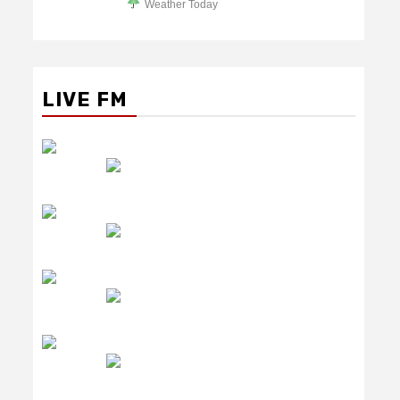
Weather Today
LIVE FM
रेडियो सिटी
उमंग FM
लाइव FM
उजाला FM