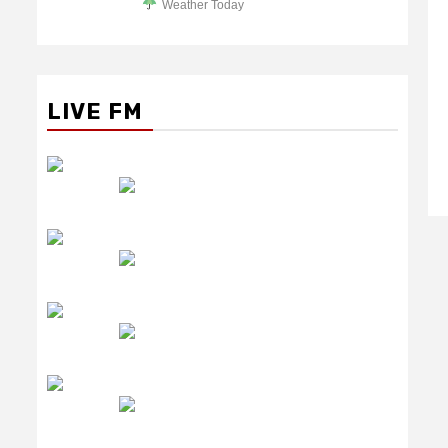
Weather Today
LIVE FM
रेडियो सिटी
उमंग FM
लाइव FM
उजाला FM