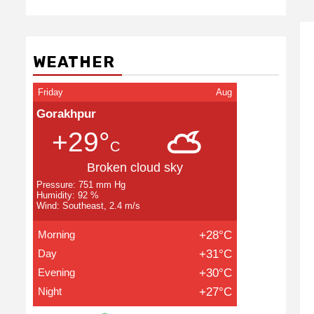
WEATHER
Friday
Aug
Gorakhpur
+29°
C
Broken cloud sky
Pressure: 751 mm Hg
Humidity: 92 %
Wind: Southeast, 2.4 m/s
Morning
+28°C
Day
+31°C
Evening
+30°C
Night
+27°C