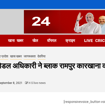
खास खबर
खेल
वॉयरल
क्राइम
LIVE CRI
र प्रदेश
खास खबर
जागरूकता
देवरिया
ोडल अधिकारी ने ब्लाक रामपुर कारखाना 
eptember 8, 2021
H S live news
[responsivevoice_button vo