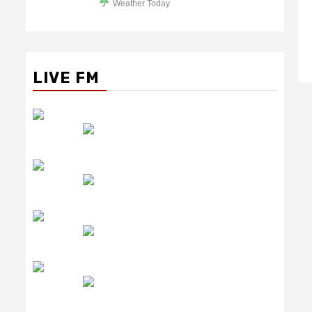
Weather Today
LIVE FM
रेडियो सिटी
उमंग FM
लाइव FM
उजाला FM