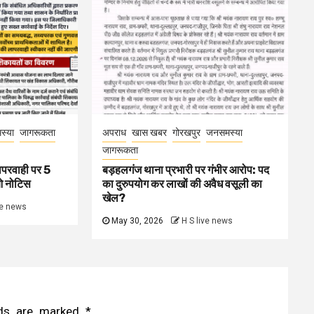
स्या
जागरूकता
अपराध
खास खबर
गोरखपुर
जनसमस्या
जागरूकता
ापरवाही पर 5
बड़हलगंज थाना प्रभारी पर गंभीर आरोप: पद
ओ नोटिस
का दुरुपयोग कर लाखों की अवैध वसूली का
खेल?
ve news
May 30, 2026
H S live news
elds are marked
*