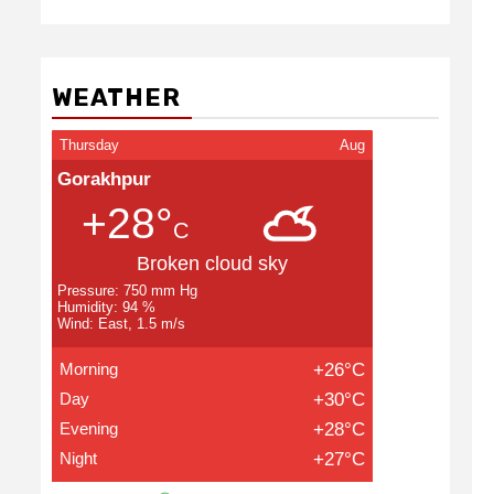
WEATHER
Thursday
Aug
Gorakhpur
+28°
C
Broken cloud sky
Pressure: 750 mm Hg
Humidity: 94 %
Wind: East, 1.5 m/s
Morning
+26°C
Day
+30°C
Evening
+28°C
Night
+27°C