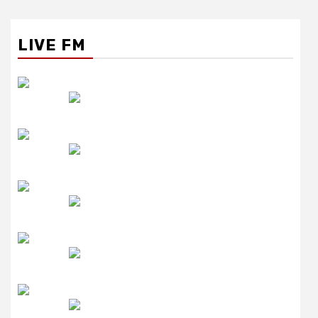
LIVE FM
रेडियो सिटी
उमंग FM
लाइव FM
उजाला FM
रेडियो मिर्ची