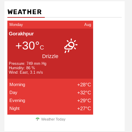
WEATHER
Monday
Aug
Gorakhpur
+30°
C
Drizzle
Pressure: 749 mm Hg
Humidity: 86 %
Wind: East, 3.1 m/s
Morning
+28°C
Day
+32°C
Evening
+29°C
Night
+27°C
Weather Today