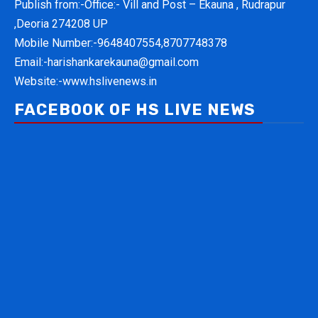
Publish from:-
Office:- Vill and Post – Ekauna , Rudrapur
,Deoria 274208 UP
Mobile Number:-
9648407554,8707748378
Email:-
harishankarekauna@gmail.com
Website:-
www.hslivenews.in
FACEBOOK OF HS LIVE NEWS