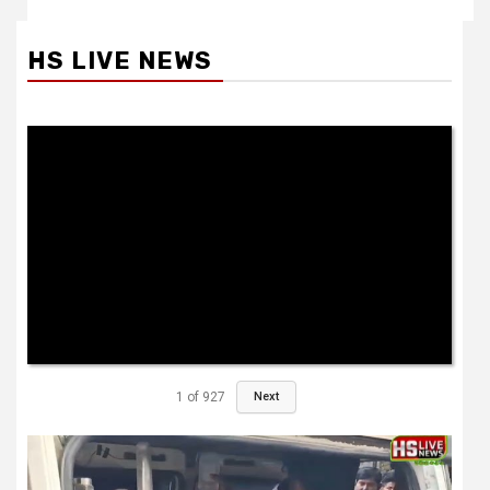
HS LIVE NEWS
1
of
927
Next