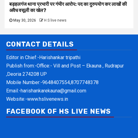
बड़हलगंज थाना प्रभारी पर गंभीर आरोप: पद का दुरुपयोग कर लाखों की
अवैध वसूली का खेल?
May 30, 2026
H S live news
CONTACT DETAILS
Editor in Chief:-Harishankar tripathi
Publish from:-
Office:- Vill and Post – Ekauna , Rudrapur
,Deoria 274208 UP
Mobile Number:-
9648407554,8707748378
Email:-
harishankarekauna@gmail.com
Website:-
www.hslivenews.in
FACEBOOK OF HS LIVE NEWS