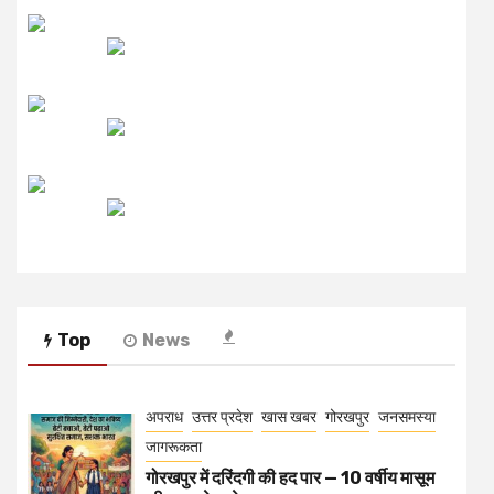
लाइव FM
उजाला FM
रेडियो मिर्ची
Top
News
अपराध
उत्तर प्रदेश
खास खबर
गोरखपुर
जनसमस्या
जागरूकता
गोरखपुर में दरिंदगी की हद पार — 10 वर्षीय मासूम