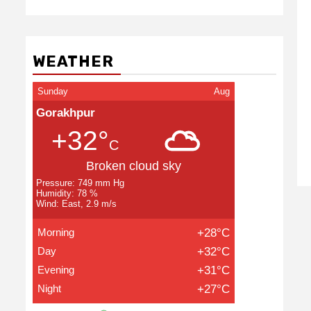
WEATHER
Sunday
Aug
Gorakhpur
+32°
C
Broken cloud sky
Pressure: 749 mm Hg
Humidity: 78 %
Wind: East, 2.9 m/s
Morning
+28°C
Day
+32°C
Evening
+31°C
Night
+27°C