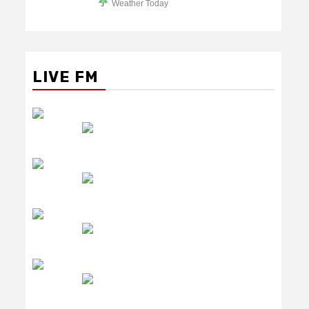
Weather Today
LIVE FM
रेडियो सिटी
उमंग FM
लाइव FM
उजाला FM