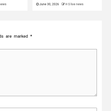
 news
June 30, 2026
H S live news
elds are marked
*