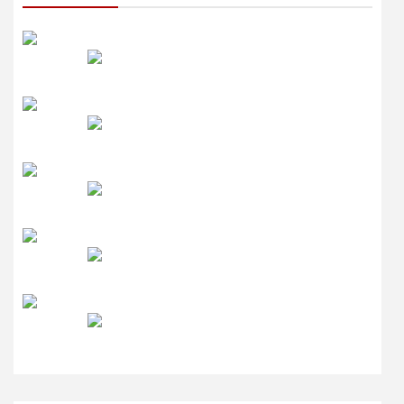
रेडियो सिटी
उमंग FM
लाइव FM
उजाला FM
रेडियो मिर्ची