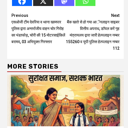
Continue
Previous
Next
एसओजी टीम देवरिया व थाना खामपार
बैंक खाते से हो गया आॅनलाइन साइबर
Reading
पुलिस द्वारा अन्तर्राजीय वाहन चोर गिरोह
वित्तीय अपराध, डाॅयल करें गृह
का भंडाफोड़, चोरी की 15 मोटरसाईकिलें
मंत्रायलय द्वारा जारी हेल्पलाइन नम्बर
बरामद, 03 अभियुक्त गिरफ्तार
155260 व यूपी पुलिस हेल्पलाइन नम्बर
112
MORE STORIES