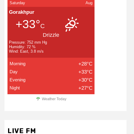
Saturday
Aug
Gorakhpur
+33°
C
Drizzle
Pressure: 752 mm Hg
Humidity: 72 %
Wind: East, 3.8 m/s
Morning
+28°C
Day
+33°C
Evening
+30°C
Night
+27°C
Weather Today
LIVE FM