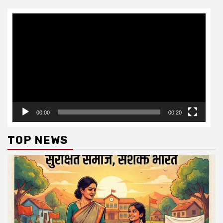
Video
Player
00:00
00:20
TOP NEWS