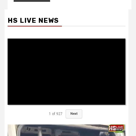
HS LIVE NEWS
1
of
927
Next