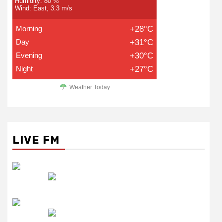
Humidity: 80 %
Wind: East, 3.3 m/s
Morning
+28°C
Day
+31°C
Evening
+30°C
Night
+27°C
Weather Today
LIVE FM
रेडियो सिटी
उमंग FM