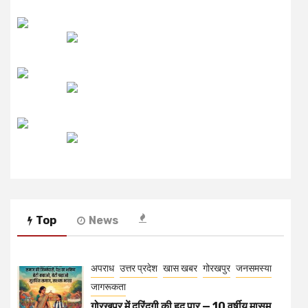
लाइव FM
उजाला FM
रेडियो मिर्ची
Top
News
अपराध
उत्तर प्रदेश
खास खबर
गोरखपुर
जनसमस्या
जागरूकता
गोरखपुर में दरिंदगी की हद पार — 10 वर्षीय मासूम