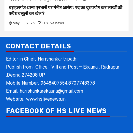
बड़हलगंज थाना प्रभारी पर गंभीर आरोप: पद का दुरुपयोग कर लाखों की
अवैध वसूली का खेल?
May 30, 2026
H S live news
CONTACT DETAILS
Editor in Chief:-Harishankar tripathi
Publish from:-
Office:- Vill and Post – Ekauna , Rudrapur
,Deoria 274208 UP
Mobile Number:-
9648407554,8707748378
Email:-
harishankarekauna@gmail.com
Website:-
www.hslivenews.in
FACEBOOK OF HS LIVE NEWS