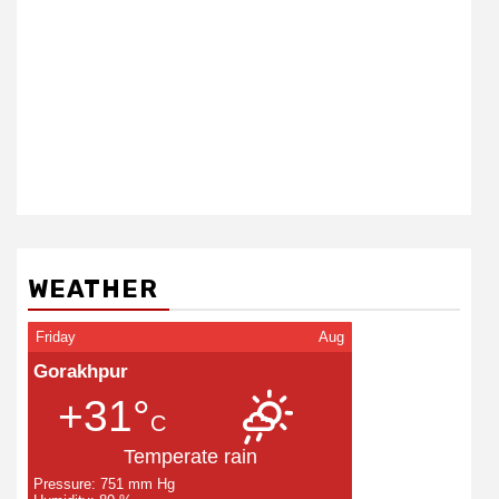
WEATHER
Friday
Aug
Gorakhpur
+31°
C
Temperate rain
Pressure: 751 mm Hg