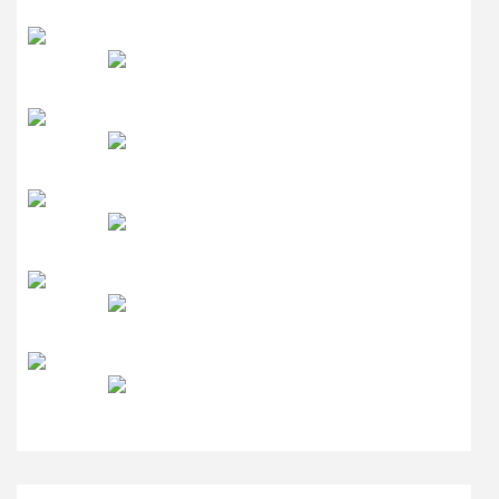
रेडियो सिटी
उमंग FM
लाइव FM
उजाला FM
रेडियो मिर्ची