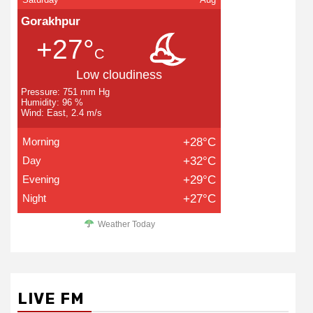
Gorakhpur
+27°
C
Low cloudiness
Pressure: 751 mm Hg
Humidity: 96 %
Wind: East, 2.4 m/s
Morning
+28°C
Day
+32°C
Evening
+29°C
Night
+27°C
Weather Today
LIVE FM