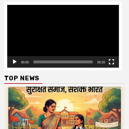
Video
Player
00:00
00:20
TOP NEWS