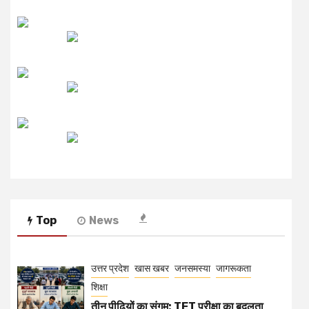
लाइव FM
उजाला FM
रेडियो मिर्ची
Top
News
उत्तर प्रदेश
खास खबर
जनसमस्या
जागरूकता
शिक्षा
तीन पीढ़ियों का संगम: TET परीक्षा का बदलता