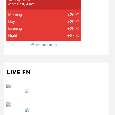
Humidity: 93 %
Wind: East, 4 m/s
Morning
+26°C
Day
+29°C
Evening
+29°C
Night
+27°C
Weather Today
LIVE FM
रेडियो सिटी
उमंग FM