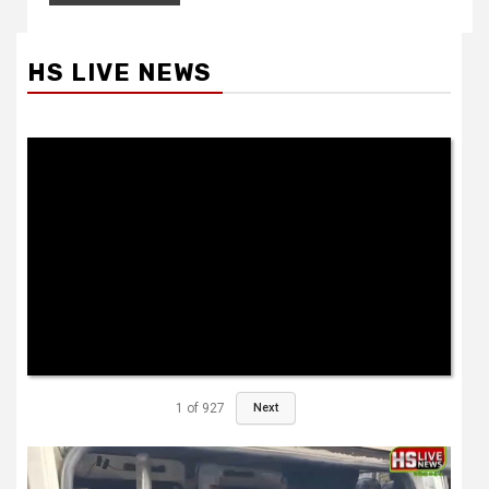
HS LIVE NEWS
1
of
927
Next