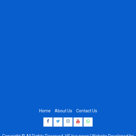
Home
About Us
Contact Us
Facebook
Twitter
Instagram
Youtube
Whatsapp
Copyright © All Rights Reserved, HS live news | Website Developed by