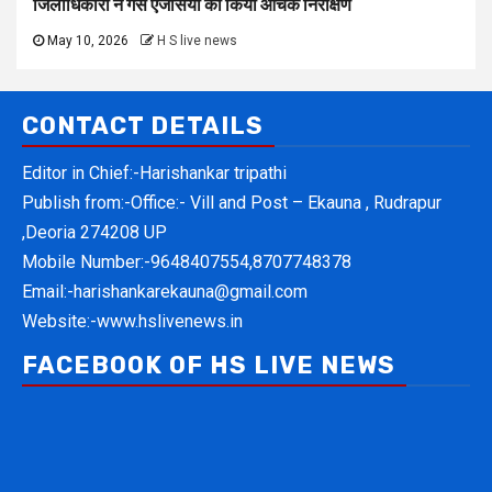
जिलाधिकारी ने गैस एजेंसियों का किया औचक निरीक्षण
May 10, 2026
H S live news
CONTACT DETAILS
Editor in Chief:-Harishankar tripathi
Publish from:-
Office:- Vill and Post – Ekauna , Rudrapur
,Deoria 274208 UP
Mobile Number:-
9648407554,8707748378
Email:-
harishankarekauna@gmail.com
Website:-
www.hslivenews.in
FACEBOOK OF HS LIVE NEWS