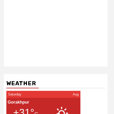
WEATHER
Saturday
Aug
Gorakhpur
+31°
C