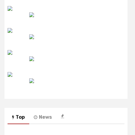
उमंग FM
लाइव FM
उजाला FM
रेडियो मिर्ची
Top
News