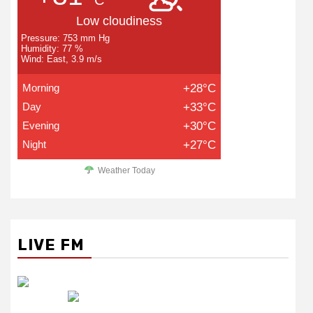
Low cloudiness
Pressure: 753 mm Hg
Humidity: 77 %
Wind: East, 3.9 m/s
Morning
+28°C
Day
+33°C
Evening
+30°C
Night
+27°C
Weather Today
LIVE FM
रेडियो सिटी