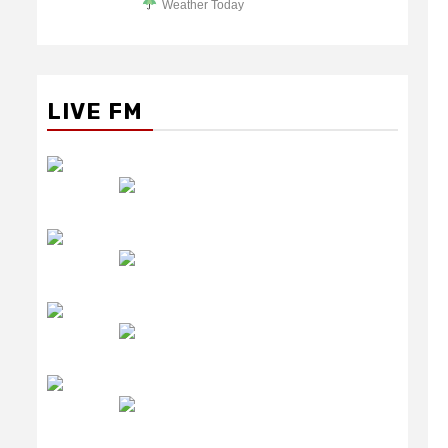
Weather Today
LIVE FM
रेडियो सिटी
उमंग FM
लाइव FM
उजाला FM