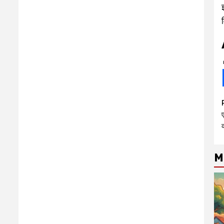
ए
क
M