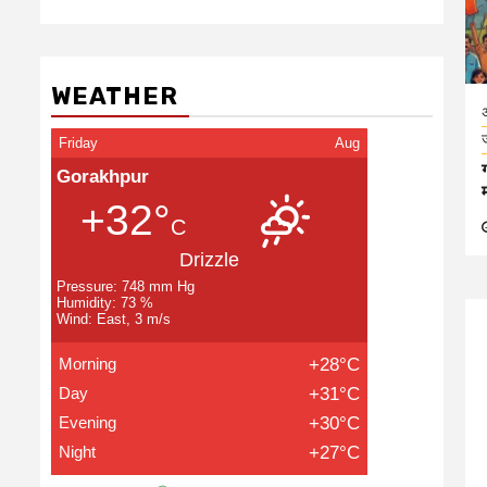
WEATHER
Friday
Aug
Gorakhpur
+32°
C
Drizzle
Pressure: 748 mm Hg
Humidity: 73 %
Wind: East, 3 m/s
Morning
+28°C
Day
+31°C
Evening
+30°C
Night
+27°C