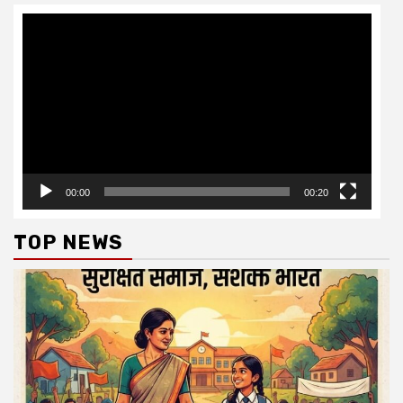
Video
Player
00:00
00:20
TOP NEWS