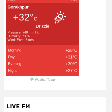
Gorakhpur
+32°
C
Drizzle
Pressure: 748 mm Hg
Humidity: 73 %
Wind: East, 3 m/s
Morning
+28°C
Day
+31°C
Evening
+30°C
Night
+27°C
Weather Today
LIVE FM