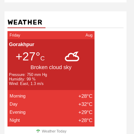
WEATHER
Friday
Aug
Gorakhpur
+27°
C
Broken cloud sky
Pressure: 750 mm Hg
Humidity: 99 %
Wind: East, 1.3 m/s
Morning
+28°C
Day
+32°C
Evening
+29°C
Night
+28°C
Weather Today