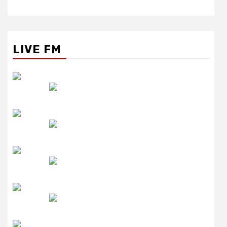
LIVE FM
रेडियो सिटी
उमंग FM
लाइव FM
उजाला FM
रेडियो मिर्ची