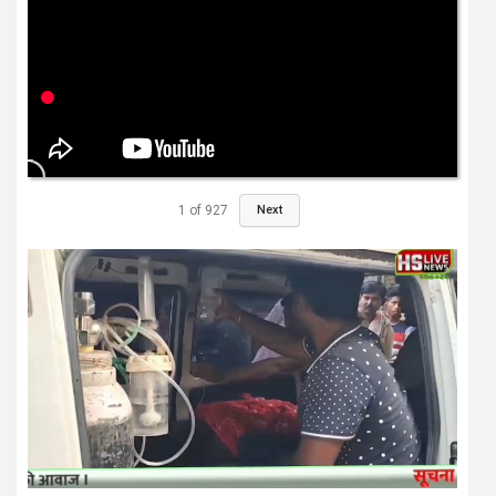
1
of
927
Next