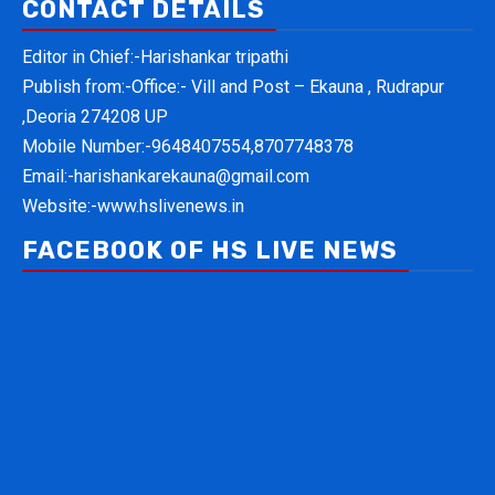
CONTACT DETAILS
Editor in Chief:-Harishankar tripathi
Publish from:-
Office:- Vill and Post – Ekauna , Rudrapur
,Deoria 274208 UP
Mobile Number:-
9648407554,8707748378
Email:-
harishankarekauna@gmail.com
Website:-
www.hslivenews.in
FACEBOOK OF HS LIVE NEWS