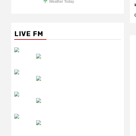
Weather Today
LIVE FM
रेडियो सिटी
उमंग FM
लाइव FM
उजाला FM