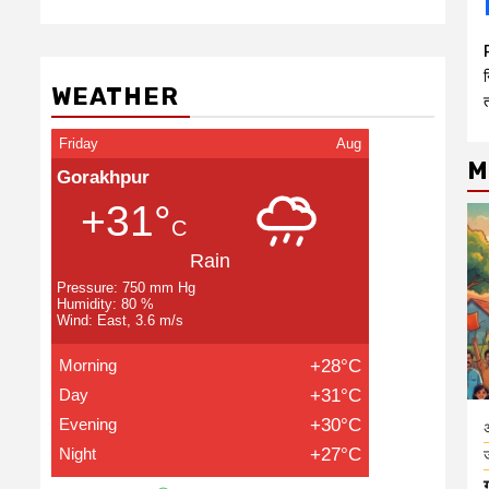
न
WEATHER
Friday
Aug
M
Gorakhpur
+31°
C
Rain
Pressure: 750 mm Hg
Humidity: 80 %
Wind: East, 3.6 m/s
Morning
+28°C
Day
+31°C
Evening
+30°C
Night
+27°C