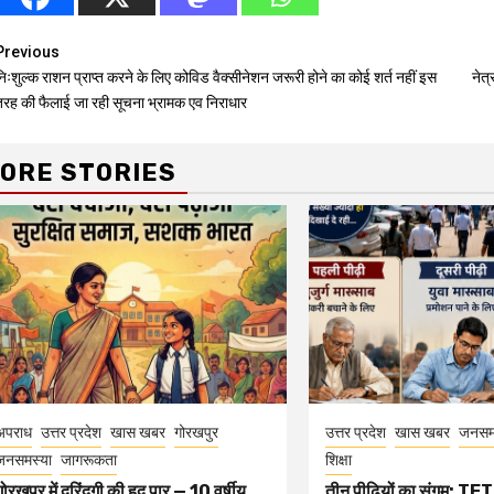
Continue
Previous
िःशुल्क राशन प्राप्त करने के लिए कोविड वैक्सीनेशन जरूरी होने का कोई शर्त नहीं इस
नेत्
Reading
तरह की फैलाई जा रही सूचना भ्रामक एव निराधार
ORE STORIES
अपराध
उत्तर प्रदेश
खास खबर
गोरखपुर
उत्तर प्रदेश
खास खबर
जनसम
जनसमस्या
जागरूकता
शिक्षा
गोरखपुर में दरिंदगी की हद पार — 10 वर्षीय
तीन पीढ़ियों का संगम: TET 