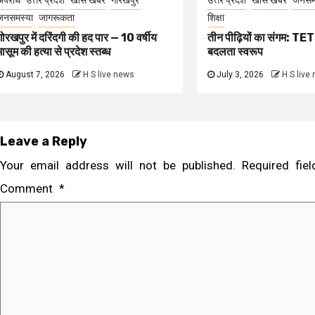
अपराध
उत्तर प्रदेश
खास खबर
गोरखपुर
उत्तर प्रदेश
खास खबर
जनसम
जनसमस्या
जागरूकता
शिक्षा
गोरखपुर में दरिंदगी की हद पार — 10 वर्षीय
तीन पीढ़ियों का संगम: TET 
मासूम की हत्या से प्रदेश स्तब्ध
बदलता स्वरूप
August 7, 2026
H S live news
July 3, 2026
H S live
Leave a Reply
Your email address will not be published.
Required fi
Comment
*