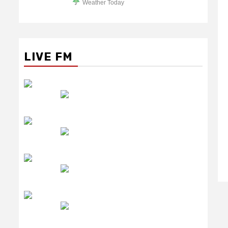
Weather Today
LIVE FM
रेडियो सिटी
उमंग FM
लाइव FM
उजाला FM