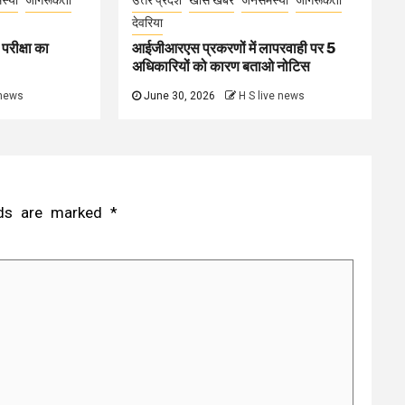
स्या
जागरूकता
उत्तर प्रदेश
खास खबर
जनसमस्या
जागरूकता
देवरिया
परीक्षा का
आईजीआरएस प्रकरणों में लापरवाही पर 5
अधिकारियों को कारण बताओ नोटिस
 news
June 30, 2026
H S live news
elds are marked
*