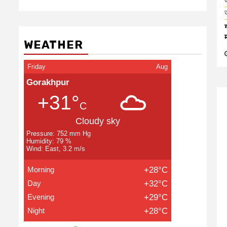
WEATHER
Friday
Aug
Gorakhpur
+31°
C
Cloudy sky
Pressure: 752 mm Hg
Humidity: 79 %
Wind: East, 3.2 m/s
Morning
+28°C
Day
+32°C
Evening
+29°C
Night
+28°C