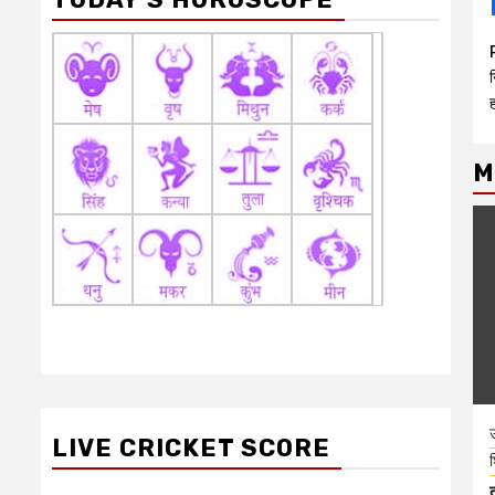
M
उ
LIVE CRICKET SCORE
श