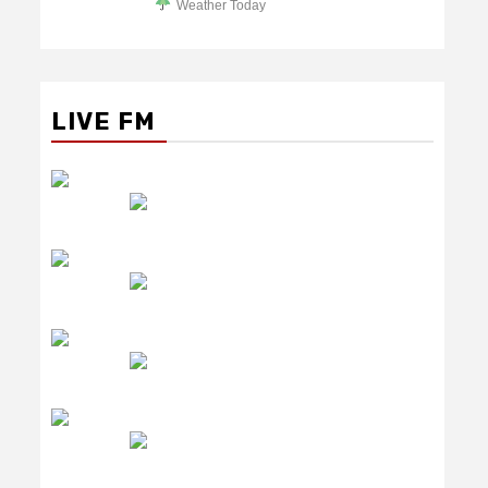
Weather Today
LIVE FM
रेडियो सिटी
उमंग FM
लाइव FM
उजाला FM