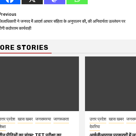
Continue
Previous
जिलाधिकारी ने जनपद मेें आदर्श आचार संहिता के अनुपालन की, की अनिवार्यता उल्लंघन पर
Reading
होगी कठोरतम कार्यवाही
ORE STORIES
त्तर प्रदेश
खास खबर
जनसमस्या
जागरूकता
उत्तर प्रदेश
खास खबर
जनसम
िक्षा
देवरिया
तीन पीढ़ियों का संगम: TET परीक्षा का
आईजीआरएस प्रकरणों में ल