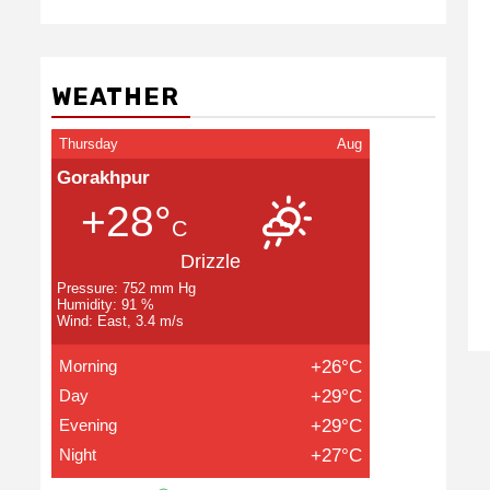
WEATHER
Thursday
Aug
Gorakhpur
+28°
C
Drizzle
Pressure: 752 mm Hg
Humidity: 91 %
Wind: East, 3.4 m/s
Morning
+26°C
Day
+29°C
Evening
+29°C
Night
+27°C