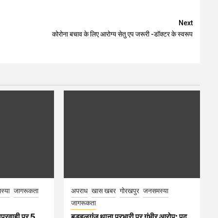
Next
कोरोना बचाव के लिए आरोग्य सेतु एप जरूरी -डॉक्टर के स्वरूप
स्या
जागरूकता
अपराध
खास खबर
गोरखपुर
जनसमस्या
जागरूकता
ापरवाही पर 5
बड़हलगंज थाना प्रभारी पर गंभीर आरोप: पद