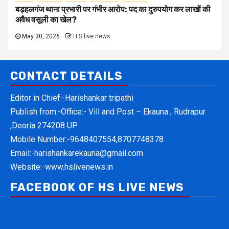
बड़हलगंज थाना प्रभारी पर गंभीर आरोप: पद का दुरुपयोग कर लाखों की
अवैध वसूली का खेल?
May 30, 2026
H S live news
CONTACT DETAILS
Editor in Chief:-Harishankar tripathi
Publish from:-
Office:- Vill and Post – Ekauna , Rudrapur
,Deoria 274208 UP
Mobile Number:-
9648407554,8707748378
Email:-
harishankarekauna@gmail.com
Website:-
www.hslivenews.in
FACEBOOK OF HS LIVE NEWS