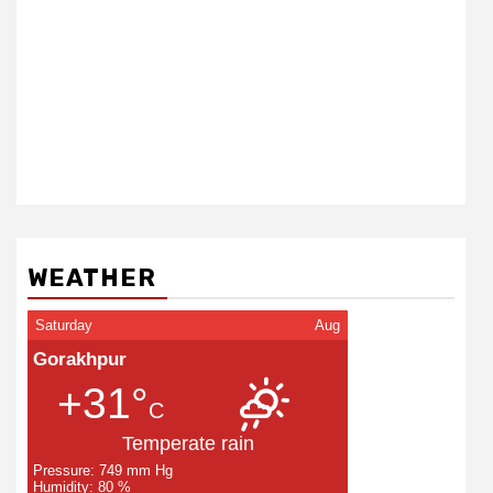
WEATHER
Saturday
Aug
Gorakhpur
+31°
C
Temperate rain
Pressure: 749 mm Hg
Humidity: 80 %