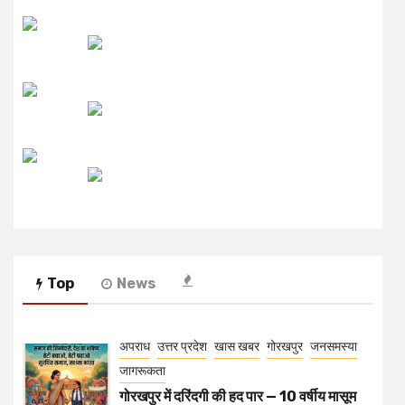
लाइव FM
उजाला FM
रेडियो मिर्ची
Top
News
अपराध
उत्तर प्रदेश
खास खबर
गोरखपुर
जनसमस्या
जागरूकता
गोरखपुर में दरिंदगी की हद पार — 10 वर्षीय मासूम