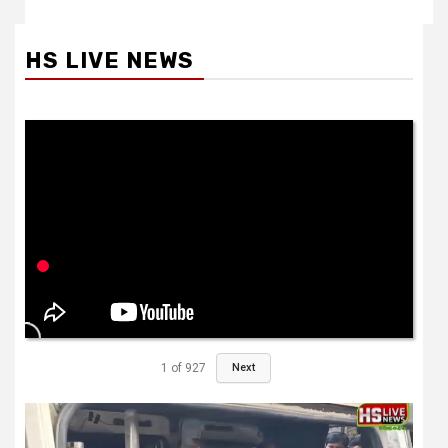
HS LIVE NEWS
1
of
927
Next