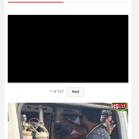
1
of
927
Next