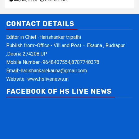
CONTACT DETAILS
Editor in Chief:-Harishankar tripathi
Publish from:-
Office:- Vill and Post – Ekauna , Rudrapur
,Deoria 274208 UP
Mobile Number:-
9648407554,8707748378
Email:-
harishankarekauna@gmail.com
Website:-
www.hslivenews.in
FACEBOOK OF HS LIVE NEWS