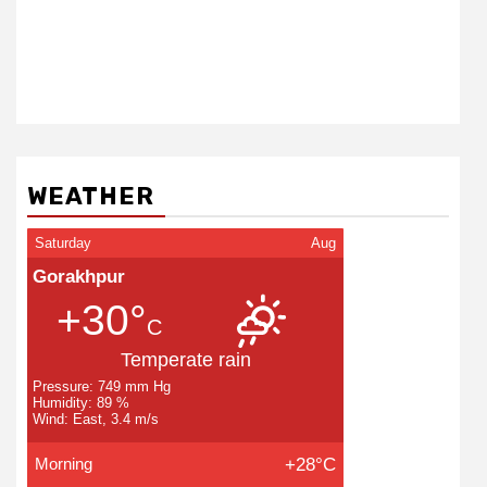
WEATHER
Saturday
Aug
Gorakhpur
+30°
C
Temperate rain
Pressure: 749 mm Hg
Humidity: 89 %
Wind: East, 3.4 m/s
Morning
+28°C