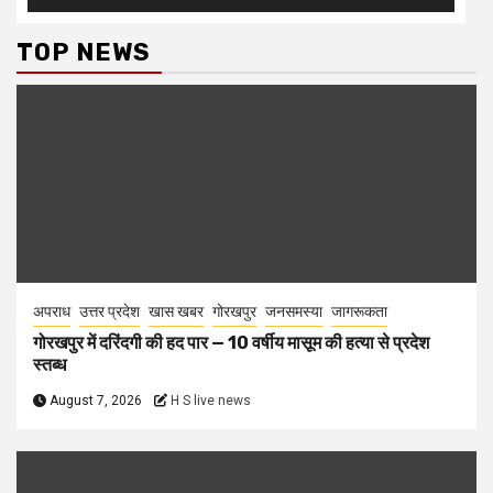
TOP NEWS
अपराध
उत्तर प्रदेश
खास खबर
गोरखपुर
जनसमस्या
जागरूकता
गोरखपुर में दरिंदगी की हद पार — 10 वर्षीय मासूम की हत्या से प्रदेश
स्तब्ध
August 7, 2026
H S live news