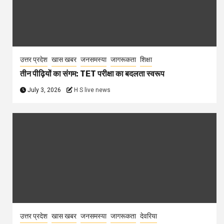
उत्तर प्रदेश
खास खबर
जनसमस्या
जागरूकता
शिक्षा
तीन पीढ़ियों का संगम: TET परीक्षा का बदलता स्वरूप
July 3, 2026
H S live news
उत्तर प्रदेश
खास खबर
जनसमस्या
जागरूकता
देवरिया