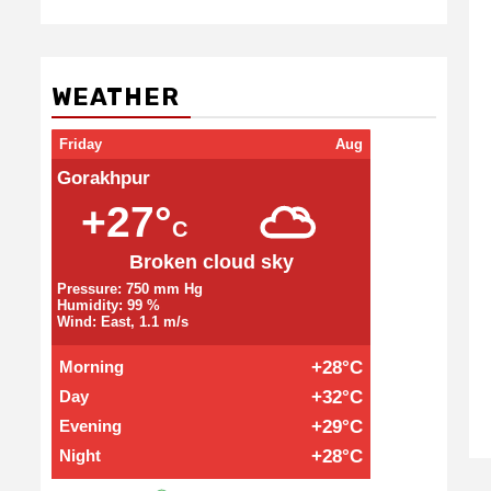
WEATHER
Friday
Aug
Gorakhpur
+27°
C
Broken cloud sky
Pressure: 750 mm Hg
Humidity: 99 %
Wind: East, 1.1 m/s
Morning
+28°C
Day
+32°C
Evening
+29°C
Night
+28°C