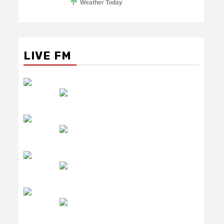
Weather Today
LIVE FM
रेडियो सिटी
उमंग FM
लाइव FM
उजाला FM