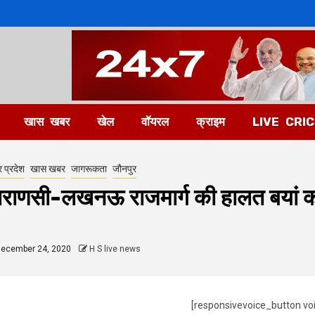
खास खबर
खेल
वॉयरल
क्राइम
LIVE CRI
र प्रदेश
खास खबर
जागरूकता
जौनपुर
ाराणसी-लखनऊ राजमार्ग की हालत बयां कर
ecember 24, 2020
H S live news
[responsivevoice_button vo