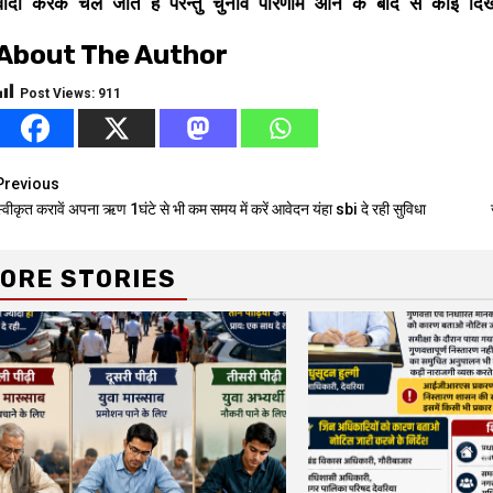
वादा करके चले जाते हैं परन्तु चुनाव परिणाम आने के बाद से कोई दिखाई 
About The Author
Post Views:
911
Continue
Previous
्वीकृत करावें अपना ऋण 1घंटे से भी कम समय में करें आवेदन यंहा sbi दे रही सुविधा
Reading
ORE STORIES