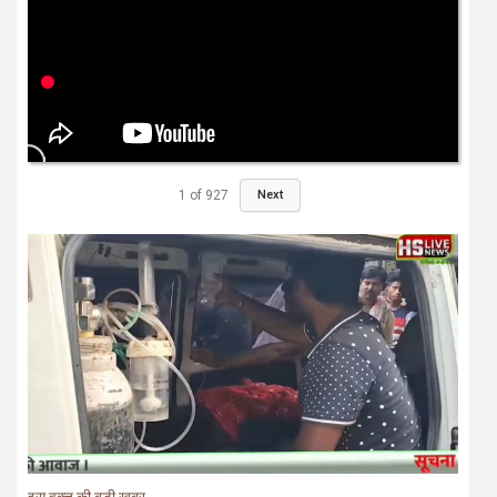
1
of
927
Next