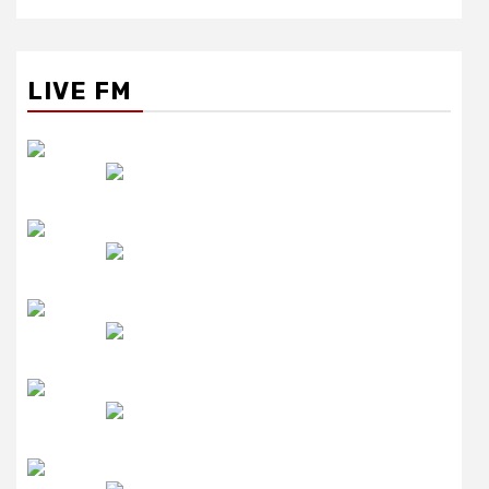
LIVE FM
रेडियो सिटी
उमंग FM
लाइव FM
उजाला FM
रेडियो मिर्ची