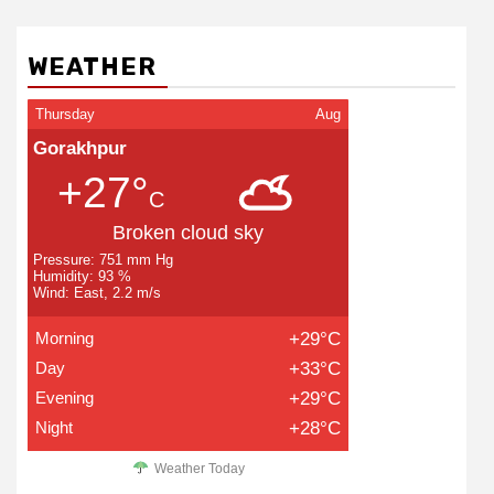
WEATHER
Thursday
Aug
Gorakhpur
+27°
C
Broken cloud sky
Pressure: 751 mm Hg
Humidity: 93 %
Wind: East, 2.2 m/s
Morning
+29°C
Day
+33°C
Evening
+29°C
Night
+28°C
Weather Today