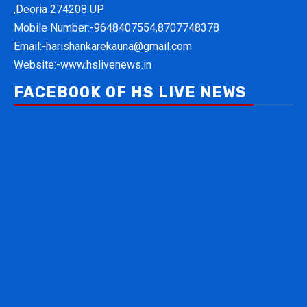
,Deoria 274208 UP
Mobile Number:-
9648407554,8707748378
Email:-
harishankarekauna@gmail.com
Website:-
www.hslivenews.in
FACEBOOK OF HS LIVE NEWS