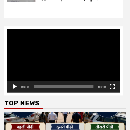
Video
Player
00:00
00:20
TOP NEWS