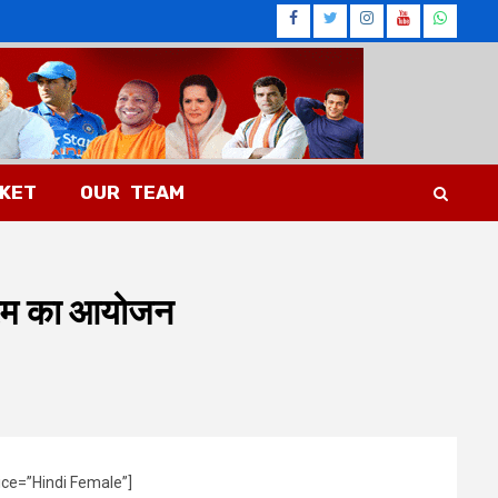
Facebook
Twitter
Instagram
Youtub
What
CKET
OUR TEAM
क्रम का आयोजन
ice=”Hindi Female”]