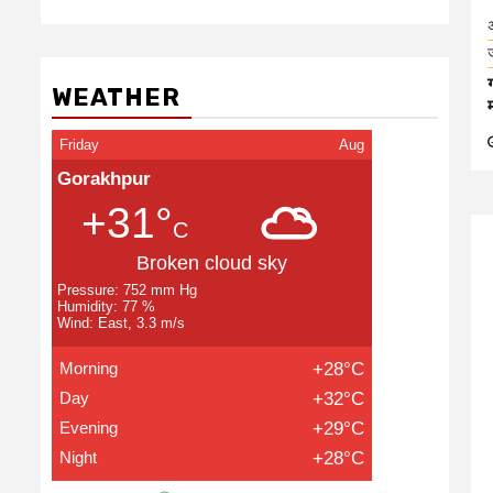
WEATHER
Friday
Aug
Gorakhpur
+31°
C
Broken cloud sky
Pressure: 752 mm Hg
Humidity: 77 %
Wind: East, 3.3 m/s
Morning
+28°C
Day
+32°C
Evening
+29°C
Night
+28°C