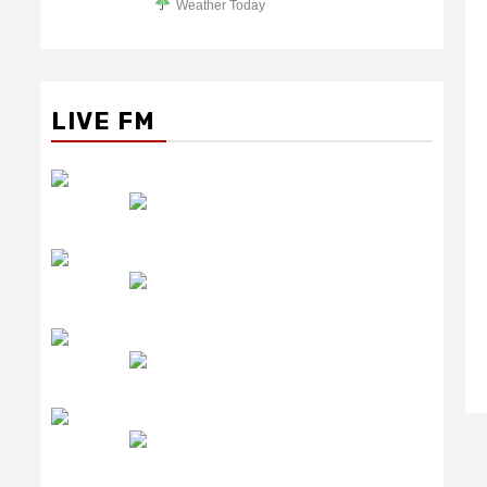
Weather Today
LIVE FM
रेडियो सिटी
उमंग FM
लाइव FM
उजाला FM