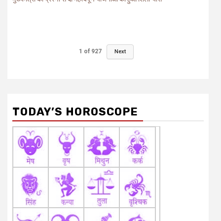
1
of
927
Next
TODAY’S HOROSCOPE