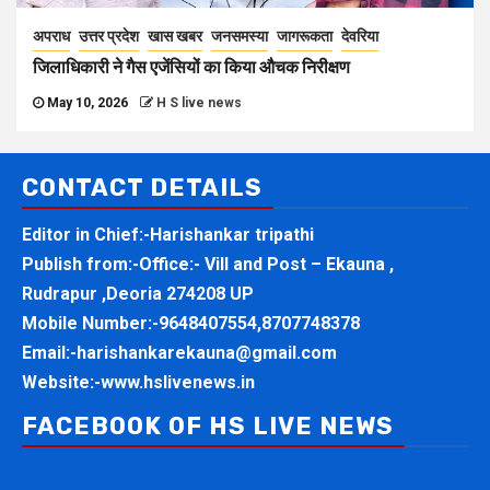
अपराध
उत्तर प्रदेश
खास खबर
जनसमस्या
जागरूकता
देवरिया
जिलाधिकारी ने गैस एजेंसियों का किया औचक निरीक्षण
May 10, 2026
H S live news
CONTACT DETAILS
Editor in Chief:-Harishankar tripathi
Publish from:-
Office:- Vill and Post – Ekauna ,
Rudrapur ,Deoria 274208 UP
Mobile Number:-
9648407554,8707748378
Email:-
harishankarekauna@gmail.com
Website:-
www.hslivenews.in
FACEBOOK OF HS LIVE NEWS