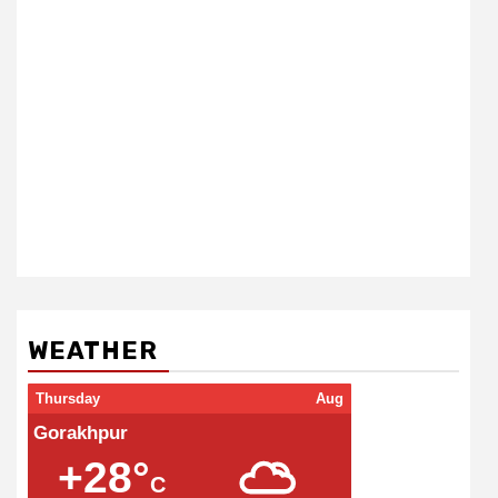
WEATHER
Thursday
Aug
Gorakhpur
+28°
C