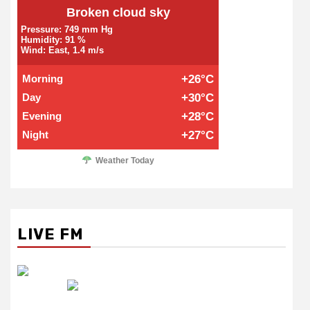
Broken cloud sky
Pressure: 749 mm Hg
Humidity: 91 %
Wind: East, 1.4 m/s
Morning
+26°C
Day
+30°C
Evening
+28°C
Night
+27°C
Weather Today
LIVE FM
रेडियो सिटी