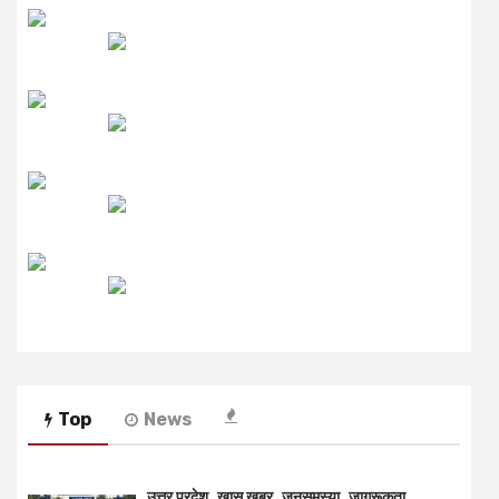
उमंग FM
लाइव FM
उजाला FM
रेडियो मिर्ची
Top
News
उत्तर प्रदेश
खास खबर
जनसमस्या
जागरूकता