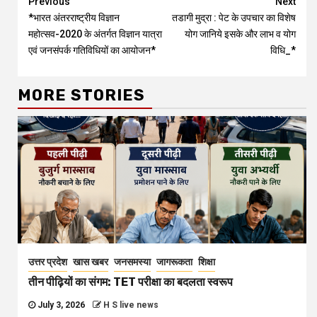
Continue
Previous
Next
*भारत अंतरराष्ट्रीय विज्ञान
तडागी मुद्रा : पेट के उपचार का विशेष
Reading
महोत्सव-2020 के अंतर्गत विज्ञान यात्रा
योग जानिये इसके और लाभ व योग
एवं जनसंपर्क गतिविधियों का आयोजन*
विधि_*
MORE STORIES
उत्तर प्रदेश
खास खबर
जनसमस्या
जागरूकता
शिक्षा
तीन पीढ़ियों का संगम: TET परीक्षा का बदलता स्वरूप
July 3, 2026
H S live news