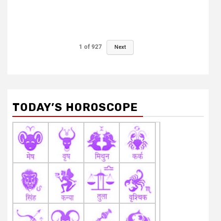
1
of
927
Next
TODAY’S HOROSCOPE