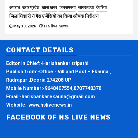
अपराध
उत्तर प्रदेश
खास खबर
जनसमस्या
जागरूकता
देवरिया
जिलाधिकारी ने गैस एजेंसियों का किया औचक निरीक्षण
May 10, 2026
H S live news
CONTACT DETAILS
Editor in Chief:-Harishankar tripathi
Publish from:-
Office:- Vill and Post – Ekauna ,
Rudrapur ,Deoria 274208 UP
Mobile Number:-
9648407554,8707748378
Email:-
harishankarekauna@gmail.com
Website:-
www.hslivenews.in
FACEBOOK OF HS LIVE NEWS