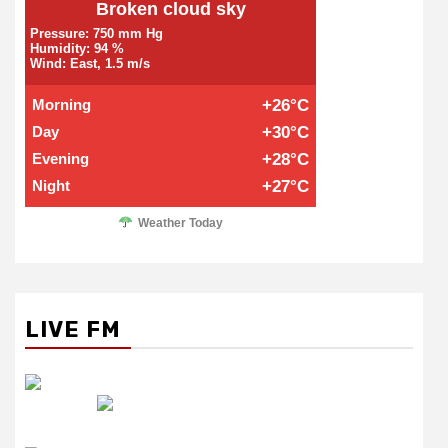
Broken cloud sky
Pressure: 750 mm Hg
Humidity: 94 %
Wind: East, 1.5 m/s
Morning
+26°C
Day
+30°C
Evening
+28°C
Night
+27°C
Weather Today
LIVE FM
रेडियो सिटी