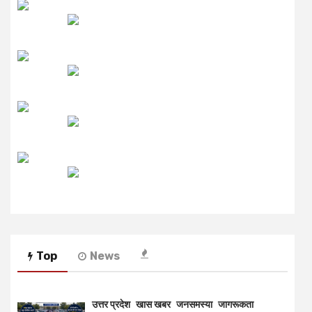
उमंग FM
लाइव FM
उजाला FM
रेडियो मिर्ची
Top
News
उत्तर प्रदेश
खास खबर
जनसमस्या
जागरूकता