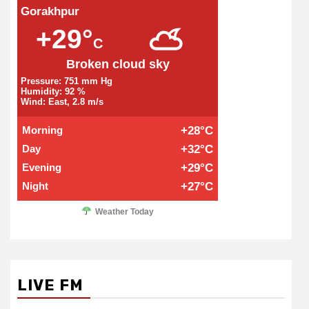
Gorakhpur
+29°
C
Broken cloud sky
Pressure: 751 mm Hg
Humidity: 92 %
Wind: East, 2.8 m/s
Morning
+28°C
Day
+32°C
Evening
+29°C
Night
+27°C
Weather Today
LIVE FM