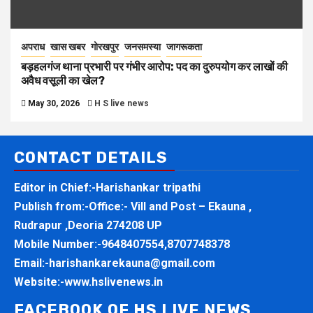
अपराध
खास खबर
गोरखपुर
जनसमस्या
जागरूकता
बड़हलगंज थाना प्रभारी पर गंभीर आरोप: पद का दुरुपयोग कर लाखों की
अवैध वसूली का खेल?
May 30, 2026
H S live news
CONTACT DETAILS
Editor in Chief:-Harishankar tripathi
Publish from:-
Office:- Vill and Post – Ekauna ,
Rudrapur ,Deoria 274208 UP
Mobile Number:-
9648407554,8707748378
Email:-
harishankarekauna@gmail.com
Website:-
www.hslivenews.in
FACEBOOK OF HS LIVE NEWS