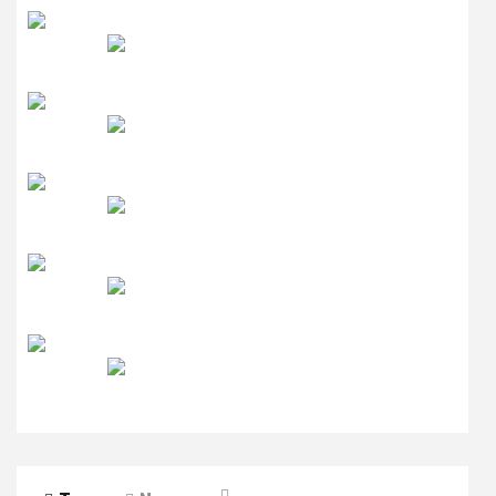
रेडियो सिटी
उमंग FM
लाइव FM
उजाला FM
रेडियो मिर्ची