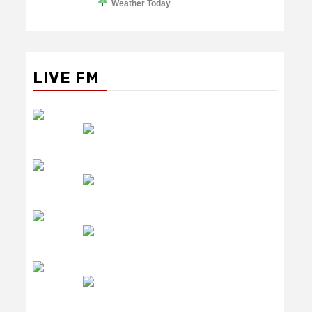
Weather Today
LIVE FM
रेडियो सिटी
उमंग FM
लाइव FM
उजाला FM