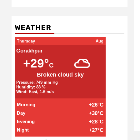
WEATHER
Thursday
Aug
Gorakhpur
+29°
C
Broken cloud sky
Pressure: 749 mm Hg
Humidity: 88 %
Wind: East, 1.6 m/s
Morning
+26°C
Day
+30°C
Evening
+28°C
Night
+27°C