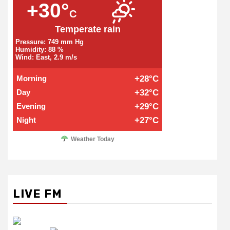
+30°
C
Temperate rain
Pressure: 749 mm Hg
Humidity: 88 %
Wind: East, 2.9 m/s
Morning
+28°C
Day
+32°C
Evening
+29°C
Night
+27°C
Weather Today
LIVE FM
रेडियो सिटी