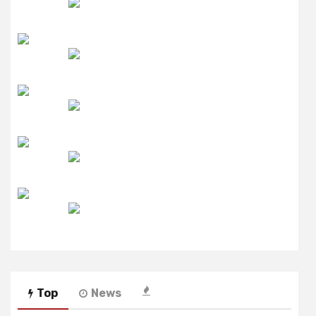
उमंग FM
लाइव FM
उजाला FM
रेडियो मिर्ची
Top
News