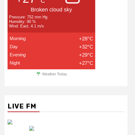
C
Broken cloud sky
Pressure: 752 mm Hg
Humidity: 90 %
Wind: East, 4.1 m/s
Morning
+28°C
Day
+32°C
Evening
+29°C
Night
+27°C
Weather Today
LIVE FM
रेडियो सिटी