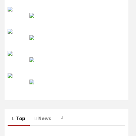
उमंग FM
लाइव FM
उजाला FM
रेडियो मिर्ची
Top
News