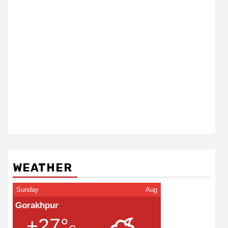
WEATHER
Sunday
Aug
Gorakhpur
+27°