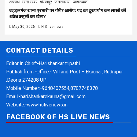
अपराध
खास खबर
गोरखपुर
जनसमस्या
जागरूकता
बड़हलगंज थाना प्रभारी पर गंभीर आरोप: पद का दुरुपयोग कर लाखों की
अवैध वसूली का खेल?
May 30, 2026
H S live news
CONTACT DETAILS
Editor in Chief:-Harishankar tripathi
Publish from:-
Office:- Vill and Post – Ekauna , Rudrapur
,Deoria 274208 UP
Mobile Number:-
9648407554,8707748378
Email:-
harishankarekauna@gmail.com
Website:-
www.hslivenews.in
FACEBOOK OF HS LIVE NEWS