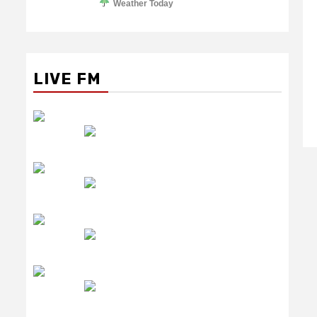
Weather Today
LIVE FM
रेडियो सिटी
उमंग FM
लाइव FM
उजाला FM