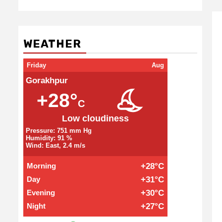
WEATHER
Friday
Aug
Gorakhpur
+28°
C
Low cloudiness
Pressure: 751 mm Hg
Humidity: 91 %
Wind: East, 2.4 m/s
Morning
+28°C
Day
+31°C
Evening
+30°C
Night
+27°C