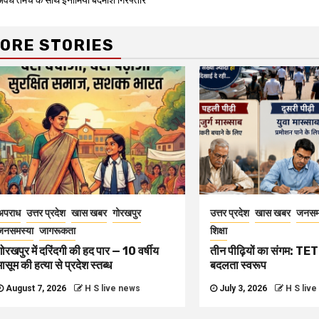
अवैध तमंचे के साथ इनामिया बदमाश गिरफ्तार
Reading
ORE STORIES
अपराध
उत्तर प्रदेश
खास खबर
गोरखपुर
उत्तर प्रदेश
खास खबर
जनसम
जनसमस्या
जागरूकता
शिक्षा
गोरखपुर में दरिंदगी की हद पार — 10 वर्षीय
तीन पीढ़ियों का संगम: TET 
मासूम की हत्या से प्रदेश स्तब्ध
बदलता स्वरूप
August 7, 2026
H S live news
July 3, 2026
H S liv