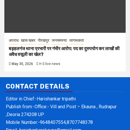
अपराध
खास खबर
गोरखपुर
जनसमस्या
जागरूकता
बड़हलगंज थाना प्रभारी पर गंभीर आरोप: पद का दुरुपयोग कर लाखों की
अवैध वसूली का खेल?
May 30, 2026
H S live news
CONTACT DETAILS
Editor in Chief:-Harishankar tripathi
Publish from:-
Office:- Vill and Post – Ekauna , Rudrapur
,Deoria 274208 UP
Mobile Number:-
9648407554,8707748378