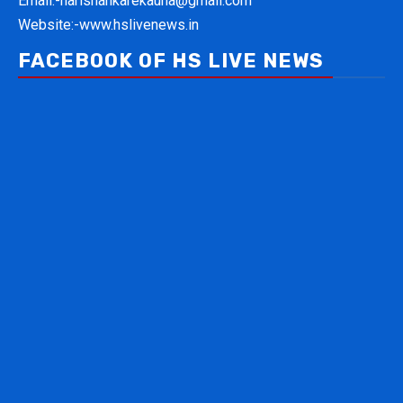
Email:-
harishankarekauna@gmail.com
Website:-
www.hslivenews.in
FACEBOOK OF HS LIVE NEWS