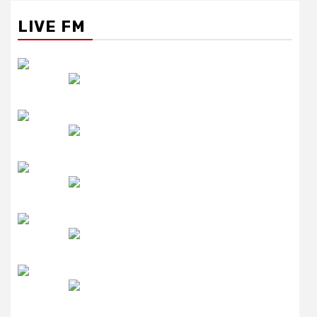
LIVE FM
रेडियो सिटी
उमंग FM
लाइव FM
उजाला FM
रेडियो मिर्ची