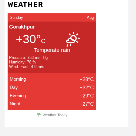
WEATHER
Sunday
Aug
Gorakhpur
+30°
C
Temperate rain
Pressure: 753 mm Hg
Humidity: 78 %
Wind: East, 4.9 m/s
Morning
+28°C
Day
+32°C
Evening
+29°C
Night
+27°C
Weather Today