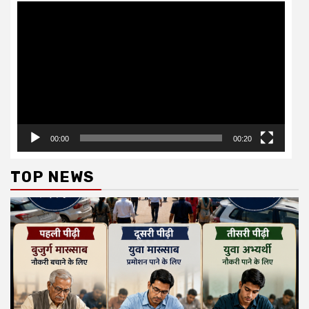
Video
Player
00:00
00:20
TOP NEWS