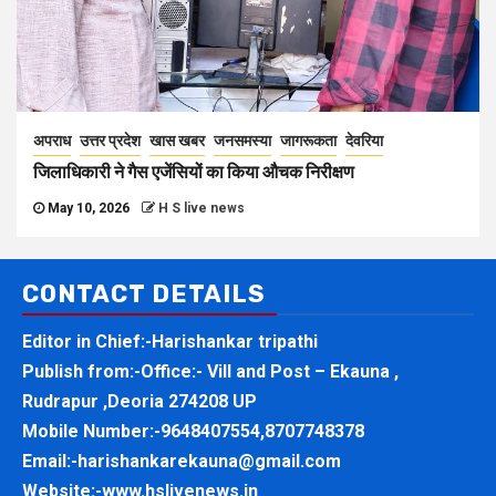
अपराध
उत्तर प्रदेश
खास खबर
जनसमस्या
जागरूकता
देवरिया
जिलाधिकारी ने गैस एजेंसियों का किया औचक निरीक्षण
May 10, 2026
H S live news
CONTACT DETAILS
Editor in Chief:-Harishankar tripathi
Publish from:-
Office:- Vill and Post – Ekauna ,
Rudrapur ,Deoria 274208 UP
Mobile Number:-
9648407554,8707748378
Email:-
harishankarekauna@gmail.com
Website:-
www.hslivenews.in