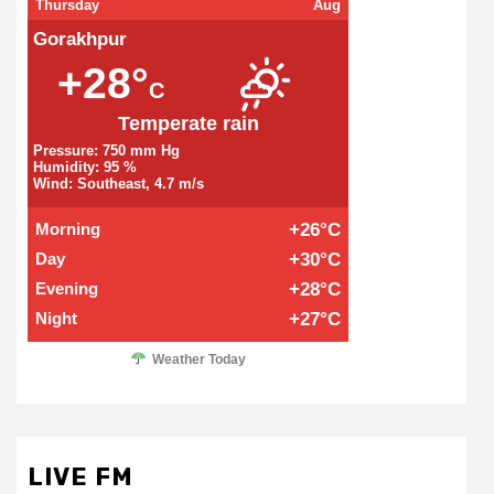
Thursday
Aug
Gorakhpur
+28°
C
Temperate rain
Pressure: 750 mm Hg
Humidity: 95 %
Wind: Southeast, 4.7 m/s
Morning
+26°C
Day
+30°C
Evening
+28°C
Night
+27°C
Weather Today
LIVE FM