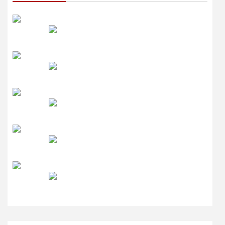
रेडियो सिटी
उमंग FM
लाइव FM
उजाला FM
रेडियो मिर्ची