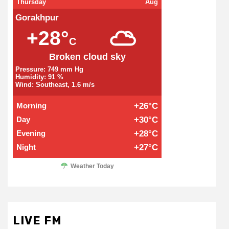
Thursday
Aug
Gorakhpur
+28°
C
Broken cloud sky
Pressure: 749 mm Hg
Humidity: 91 %
Wind: Southeast, 1.6 m/s
Morning
+26°C
Day
+30°C
Evening
+28°C
Night
+27°C
Weather Today
LIVE FM