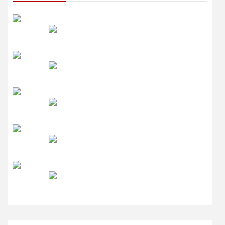
रेडियो सिटी
उमंग FM
लाइव FM
उजाला FM
रेडियो मिर्ची