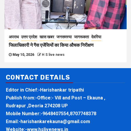
अपराध
उत्तर प्रदेश
खास खबर
जनसमस्या
जागरूकता
देवरिया
जिलाधिकारी ने गैस एजेंसियों का किया औचक निरीक्षण
May 10, 2026
H S live news
CONTACT DETAILS
Editor in Chief:-Harishankar tripathi
Publish from:-
Office:- Vill and Post – Ekauna ,
Rudrapur ,Deoria 274208 UP
Mobile Number:-
9648407554,8707748378
Email:-
harishankarekauna@gmail.com
Website:-
www.hslivenews.in