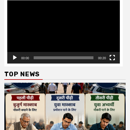
Video
Player
00:00
00:20
TOP NEWS