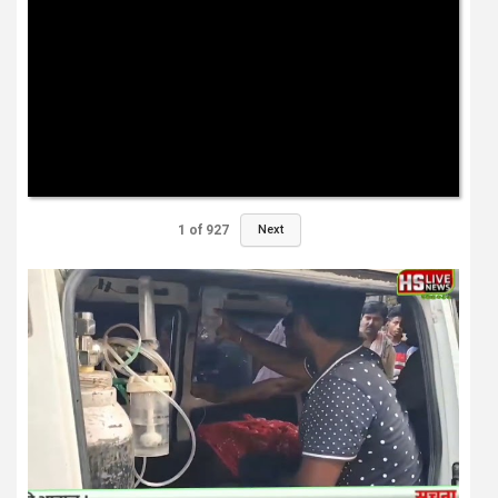
1
of
927
Next