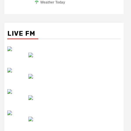
Weather Today
LIVE FM
रेडियो सिटी
उमंग FM
लाइव FM
उजाला FM