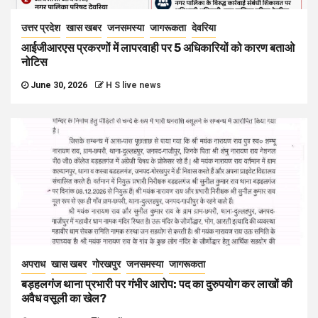
उत्तर प्रदेश
खास खबर
जनसमस्या
जागरूकता
देवरिया
आईजीआरएस प्रकरणों में लापरवाही पर 5 अधिकारियों को कारण बताओ
नोटिस
June 30, 2026
H S live news
अपराध
खास खबर
गोरखपुर
जनसमस्या
जागरूकता
बड़हलगंज थाना प्रभारी पर गंभीर आरोप: पद का दुरुपयोग कर लाखों की
अवैध वसूली का खेल?