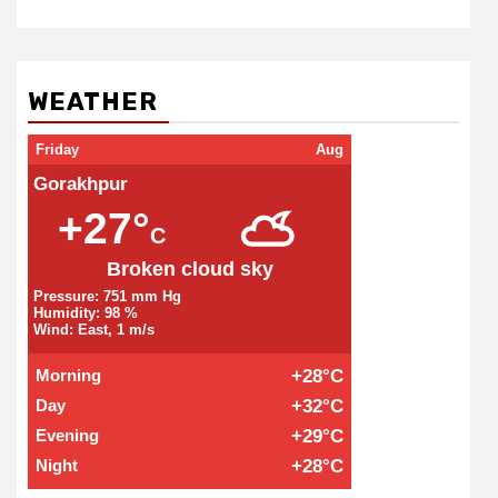
WEATHER
Friday
Aug
Gorakhpur
+27°
C
Broken cloud sky
Pressure: 751 mm Hg
Humidity: 98 %
Wind: East, 1 m/s
Morning
+28°C
Day
+32°C
Evening
+29°C
Night
+28°C