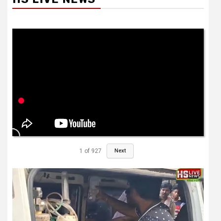
1
of
927
Next