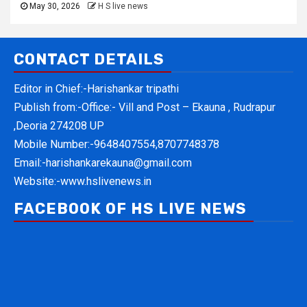
May 30, 2026
H S live news
CONTACT DETAILS
Editor in Chief:-Harishankar tripathi
Publish from:-
Office:- Vill and Post – Ekauna , Rudrapur
,Deoria 274208 UP
Mobile Number:-
9648407554,8707748378
Email:-
harishankarekauna@gmail.com
Website:-
www.hslivenews.in
FACEBOOK OF HS LIVE NEWS