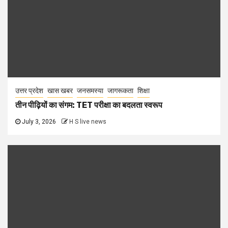
उत्तर प्रदेश
खास खबर
जनसमस्या
जागरूकता
शिक्षा
तीन पीढ़ियों का संगम: TET परीक्षा का बदलता स्वरूप
July 3, 2026
H S live news