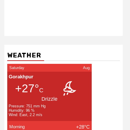
WEATHER
Saturday
Aug
Gorakhpur
+27°
C
Drizzle
Pressure: 751 mm Hg
Humidity: 96 %
Wind: East, 2.2 m/s
Morning
+28°C