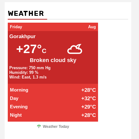
WEATHER
Friday
Aug
Gorakhpur
+27°
C
Broken cloud sky
Pressure: 750 mm Hg
Humidity: 99 %
Wind: East, 1.3 m/s
Morning
+28°C
Day
+32°C
Evening
+29°C
Night
+28°C
Weather Today