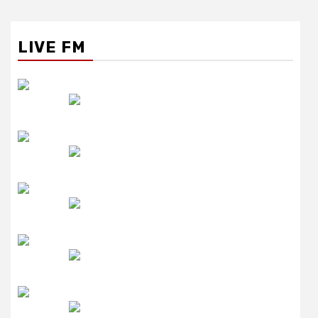
LIVE FM
रेडियो सिटी
उमंग FM
लाइव FM
उजाला FM
रेडियो मिर्ची