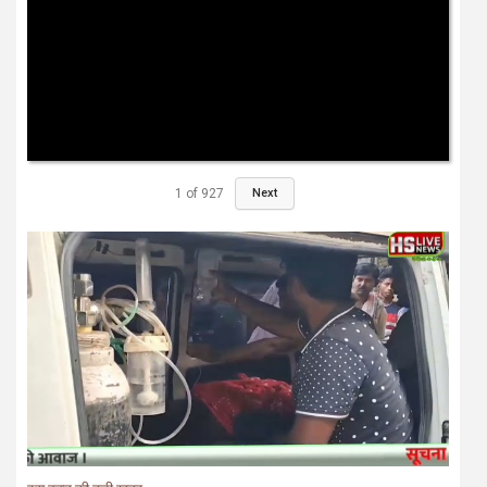
1
of
927
Next