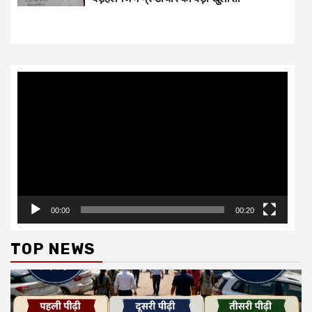
Video
Player
00:00
00:20
TOP NEWS