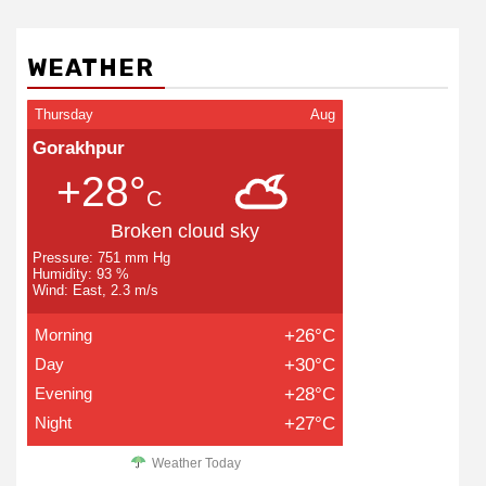
WEATHER
Thursday
Aug
Gorakhpur
+28°
C
Broken cloud sky
Pressure: 751 mm Hg
Humidity: 93 %
Wind: East, 2.3 m/s
Morning
+26°C
Day
+30°C
Evening
+28°C
Night
+27°C
Weather Today