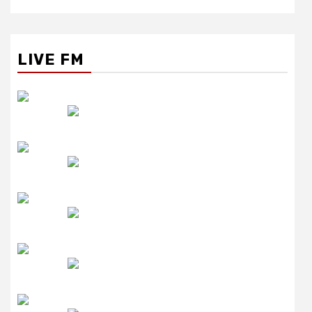
LIVE FM
रेडियो सिटी
उमंग FM
लाइव FM
उजाला FM
रेडियो मिर्ची