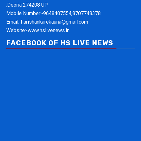
,Deoria 274208 UP
Mobile Number:-
9648407554,8707748378
Email:-
harishankarekauna@gmail.com
Website:-
www.hslivenews.in
FACEBOOK OF HS LIVE NEWS