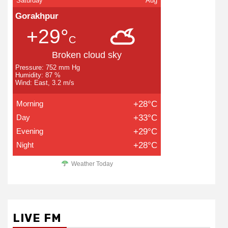
Saturday
Aug
Gorakhpur
+29°
C
Broken cloud sky
Pressure: 752 mm Hg
Humidity: 87 %
Wind: East, 3.2 m/s
Morning
+28°C
Day
+33°C
Evening
+29°C
Night
+28°C
Weather Today
LIVE FM