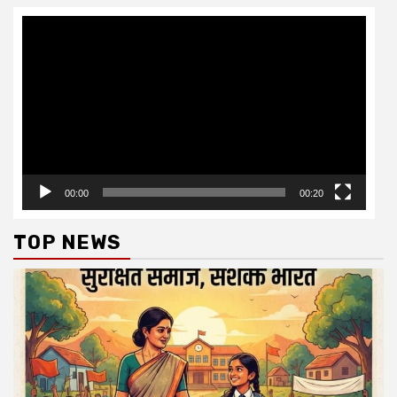
Video
Player
00:00
00:20
TOP NEWS