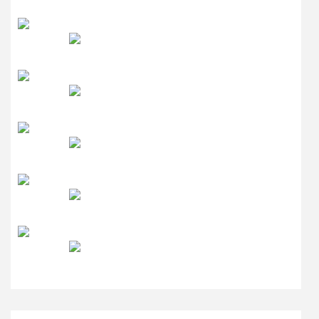
रेडियो सिटी
उमंग FM
लाइव FM
उजाला FM
रेडियो मिर्ची