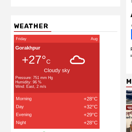
WEATHER
Friday
Aug
Gorakhpur
+27°
C
Cloudy sky
Pressure: 751 mm Hg
M
Humidity: 96 %
Wind: East, 2 m/s
Morning
+28°C
Day
+32°C
Evening
+29°C
Night
+28°C