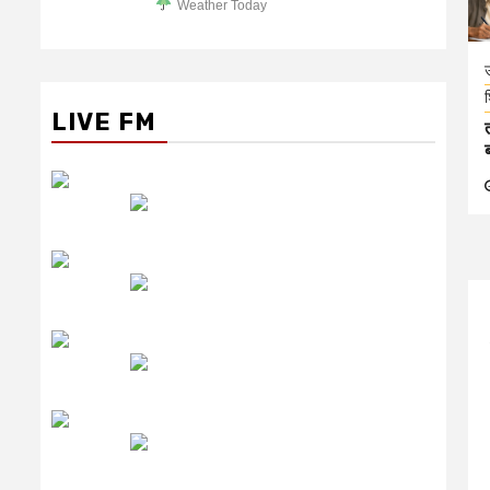
Weather Today
उ
श
LIVE FM
रेडियो सिटी
उमंग FM
लाइव FM
उजाला FM