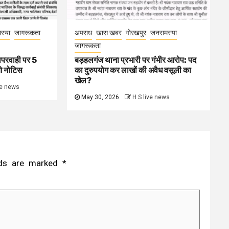
स्या
जागरूकता
अपराध
खास खबर
गोरखपुर
जनसमस्या
जागरूकता
ापरवाही पर 5
बड़हलगंज थाना प्रभारी पर गंभीर आरोप: पद
ओ नोटिस
का दुरुपयोग कर लाखों की अवैध वसूली का
खेल?
ve news
May 30, 2026
H S live news
elds are marked
*