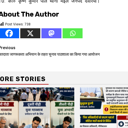
10. का० कृष्ण कुमार पाल थाना मईल जनपद देवरिया।
About The Author
Post Views:
738
Continue
Previous
मतदाता जागरूकता अभियान के तहत चुनाव पाठशाला का किया गया आयोजन
Reading
ORE STORIES