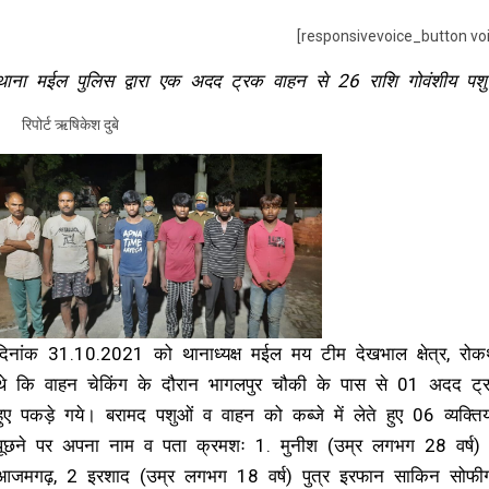
[responsivevoice_button vo
थाना मईल पुलिस द्वारा एक अदद ट्रक वाहन से 26 राशि गोवंशीय पश
रिपोर्ट ऋषिकेश दुबे
दिनांक 31.10.2021 को थानाध्यक्ष मईल मय टीम देखभाल क्षेत्र, रोकथाम
थे कि वाहन चेकिंग के दौरान भागलपुर चौकी के पास से 01 अदद 
हुए पकड़े गये। बरामद पशुओं व वाहन को कब्जे में लेते हुए 06 व्यक्तिय
पूछने पर अपना नाम व पता क्रमशः 1. मुनीश (उम्र लगभग 28 वर्ष) 
आजमगढ़, 2 इरशाद (उम्र लगभग 18 वर्ष) पुत्र इरफान साकिन सोफीग