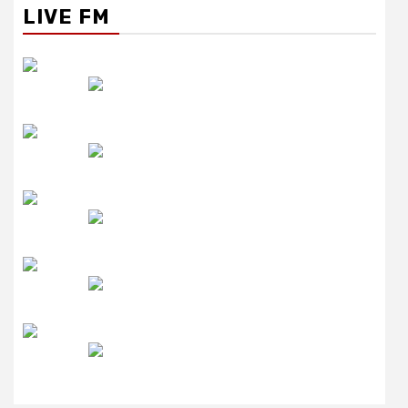
LIVE FM
रेडियो सिटी
उमंग FM
लाइव FM
उजाला FM
रेडियो मिर्ची