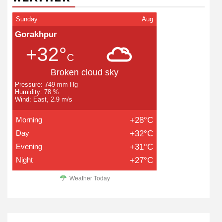
Sunday
Aug
Gorakhpur
+32°
C
Broken cloud sky
Pressure: 749 mm Hg
Humidity: 78 %
Wind: East, 2.9 m/s
Morning
+28°C
Day
+32°C
Evening
+31°C
Night
+27°C
Weather Today