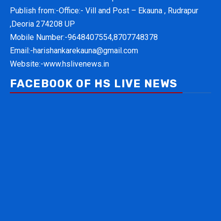
Publish from:-
Office:- Vill and Post – Ekauna , Rudrapur
,Deoria 274208 UP
Mobile Number:-
9648407554,8707748378
Email:-
harishankarekauna@gmail.com
Website:-
www.hslivenews.in
FACEBOOK OF HS LIVE NEWS