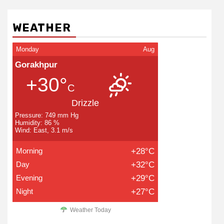
WEATHER
Monday
Aug
Gorakhpur
+30°
C
Drizzle
Pressure: 749 mm Hg
Humidity: 86 %
Wind: East, 3.1 m/s
Morning
+28°C
Day
+32°C
Evening
+29°C
Night
+27°C
Weather Today