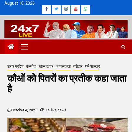
Skip
August 10, 2026
Facebook
Twitter
Instagram
Youtube
Whatsapp
to
content
Primary
Menu
उत्तर प्रदेश
कन्नौज
खास खबर
जागरूकता
त्योहार
धर्म शास्त्र
कौओं को पितरों का प्रतीक कहा जाता
है
October 4, 2021
H S live news