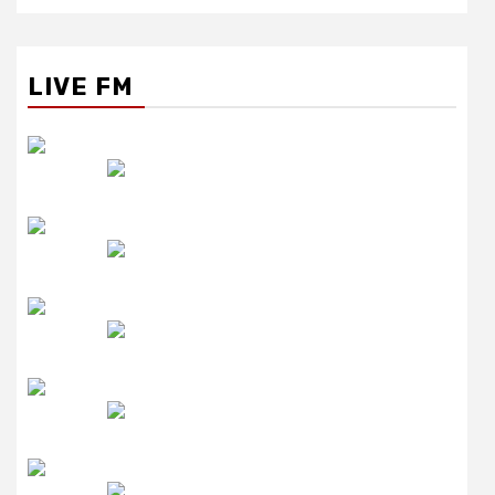
LIVE FM
रेडियो सिटी
उमंग FM
लाइव FM
उजाला FM
रेडियो मिर्ची