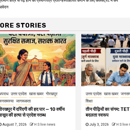
्रामीण क्षेत्र से पढ़े होने का प्रमाणपत्र प्रति-हस्ताक्षरित कराने के लिए कलेक्ट्रेट में करें
Reading
आवेदन
ORE STORIES
अपराध
उत्तर प्रदेश
खास खबर
गोरखपुर
उत्तर प्रदेश
खास खबर
जनसम
जनसमस्या
जागरूकता
शिक्षा
गोरखपुर में दरिंदगी की हद पार — 10 वर्षीय
तीन पीढ़ियों का संगम: TET 
मासूम की हत्या से प्रदेश स्तब्ध
बदलता स्वरूप
August 7, 2026
H S live news
July 3, 2026
H S live