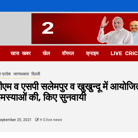
खास खबर
खेल
वॉयरल
क्राइम
LIVE CRI
र प्रदेश
जागरूकता
दिल्ली
ीएम व एसपी सलेमपुर व खुखुन्दू में आयोजित
मस्याओं की, किए सुनवायी
eptember 25, 2021
H S live news