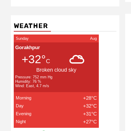
WEATHER
Sunday
Aug
Gorakhpur
+32°
C
Broken cloud sky
Pressure: 752 mm Hg
Humidity: 76 %
Wind: East, 4.7 m/s
Morning
+28°C
Day
+32°C
Evening
+31°C
Night
+27°C