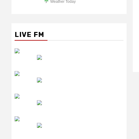
Weather Today
LIVE FM
रेडियो सिटी
उमंग FM
लाइव FM
उजाला FM