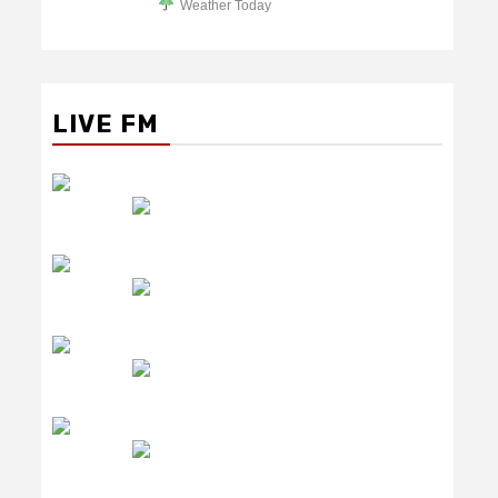
Weather Today
LIVE FM
रेडियो सिटी
उमंग FM
लाइव FM
उजाला FM