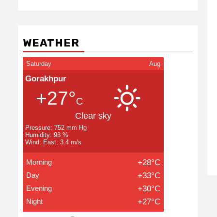
WEATHER
Saturday
Aug
Gorakhpur
+27°
C
Clear sky
Pressure: 752 mm Hg
Humidity: 93 %
Wind: East, 3.4 m/s
Morning
+28°C
Day
+33°C
Evening
+30°C
Night
+27°C