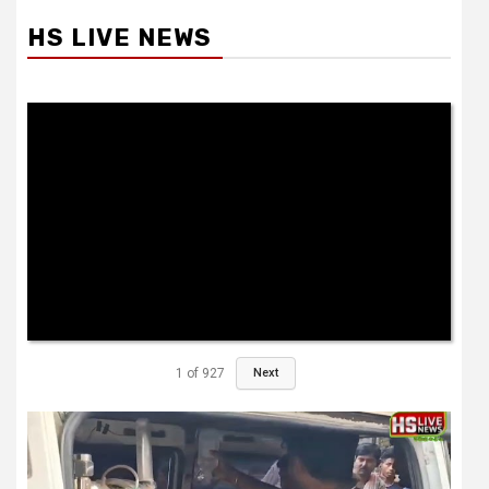
HS LIVE NEWS
1
of
927
Next