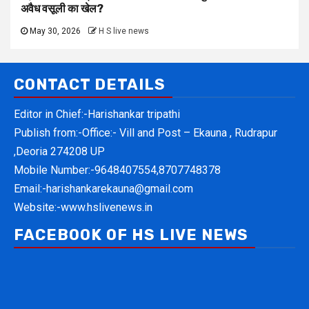
अवैध वसूली का खेल?
May 30, 2026
H S live news
CONTACT DETAILS
Editor in Chief:-Harishankar tripathi
Publish from:-
Office:- Vill and Post – Ekauna , Rudrapur
,Deoria 274208 UP
Mobile Number:-
9648407554,8707748378
Email:-
harishankarekauna@gmail.com
Website:-
www.hslivenews.in
FACEBOOK OF HS LIVE NEWS