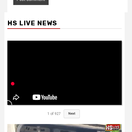
HS LIVE NEWS
1
of
927
Next