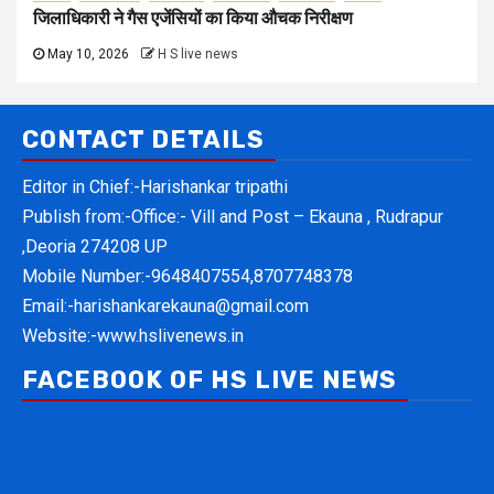
जिलाधिकारी ने गैस एजेंसियों का किया औचक निरीक्षण
May 10, 2026
H S live news
CONTACT DETAILS
Editor in Chief:-Harishankar tripathi
Publish from:-
Office:- Vill and Post – Ekauna , Rudrapur
,Deoria 274208 UP
Mobile Number:-
9648407554,8707748378
Email:-
harishankarekauna@gmail.com
Website:-
www.hslivenews.in
FACEBOOK OF HS LIVE NEWS