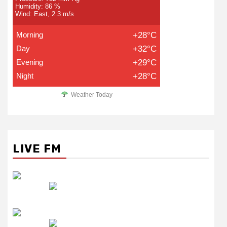
Humidity: 86 %
Wind: East, 2.3 m/s
Morning
+28°C
Day
+32°C
Evening
+29°C
Night
+28°C
Weather Today
LIVE FM
रेडियो सिटी
उमंग FM