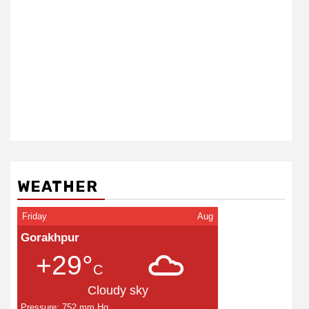
WEATHER
Friday
Aug
Gorakhpur
+29°
C
Cloudy sky
Pressure: 752 mm Hg